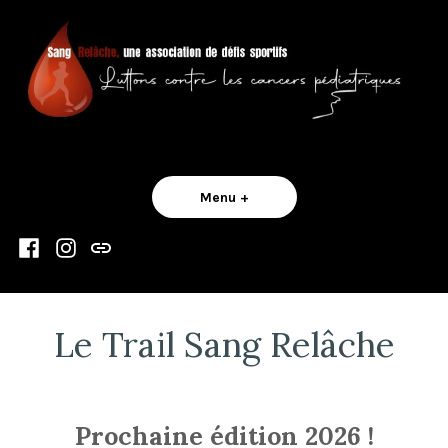
Skip
to
content
Sang Relâche
Menu
+
expanded
collapsed
Facebook
Instagram
Contact
Le Trail Sang Relâche
Prochaine édition 2026 !